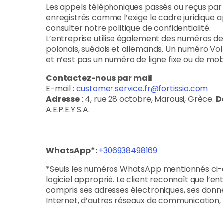
Les appels téléphoniques passés ou reçus par V
enregistrés comme l’exige le cadre juridique ap
consulter notre politique de confidentialité.
L’entreprise utilise également des numéros de
polonais, suédois et allemands. Un numéro VoI
et n’est pas un numéro de ligne fixe ou de mobi
Contactez-nous par mail
E-mail :
customer.service.fr@fortissio.com
Adresse
: 4, rue 28 octobre, Marousi, Grèce.
D
A.E.P.E.Y S.A.
WhatsApp*:
+306938498169
*Seuls les numéros WhatsApp mentionnés ci-dess
logiciel approprié. Le client reconnaît que l’e
compris ses adresses électroniques, ses donnée
Internet, d’autres réseaux de communication,