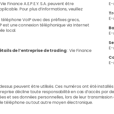
ie Finance A.E.P.E.Y. S.A. peuvent être
E-
plicable. Pour plus d’informations, veuillez
Tr
E-
 téléphone VoIP avec des préfixes grecs,
P est une connexion téléphonique via Internet
Ba
le local.
E-
Se
E-
étails de l’entreprise de trading
: Vie Finance
Co
E-
us peuvent être utilisés. Ces numéros ont été installés su
ntreprise décline toute responsabilité en cas d’accès par de
s et ses données personnelles, lors de leur transmission en
 le téléphone ou tout autre moyen électronique.