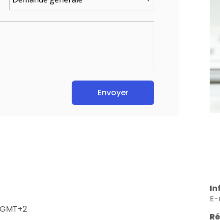
In
E-
0 GMT+2
Ré